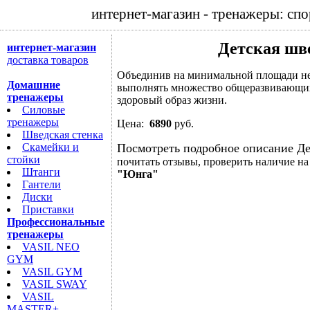
интернет-магазин - тренажеры: сп
Детская шв
интернет-магазин
доставка товаров
Объединив на минимальной площади неск
Домашние
выполнять множество общеразвивающих
тренажеры
здоровый образ жизни.
Силовые
тренажеры
Цена:
6890
руб.
Шведская стенка
Скамейки и
Посмотреть подробное описание Де
стойки
почитать отзывы, проверить наличие на
Штанги
"Юнга"
Гантели
Диски
Приставки
Профессиональные
тренажеры
VASIL NEO
GYM
VASIL GYM
VASIL SWAY
VASIL
MASTER+